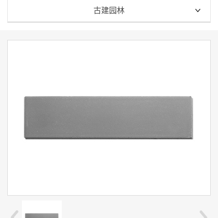
全部
古建园林
古建瓦
花窗瓦
屋面瓦
琉璃瓦
外墙砖
青瓦
地砖
青砖
园林景观砖