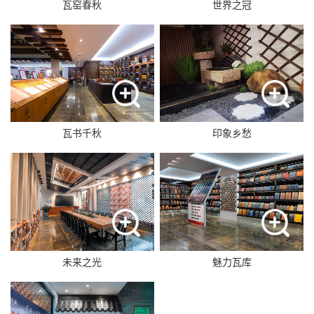
瓦窑春秋
世界之冠
瓦书千秋
印象乡愁
未来之光
魅力瓦库