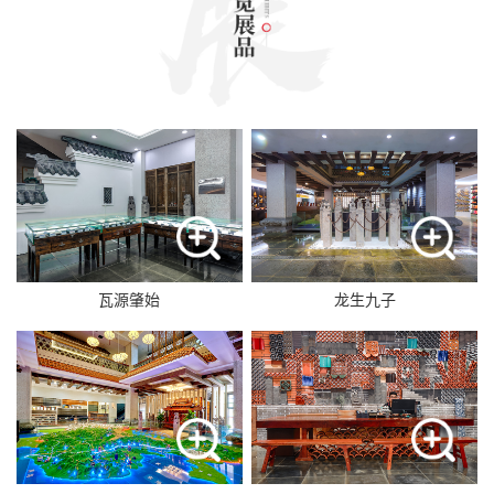
瓦源肇始
龙生九子