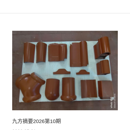
九方摘要2026第10期