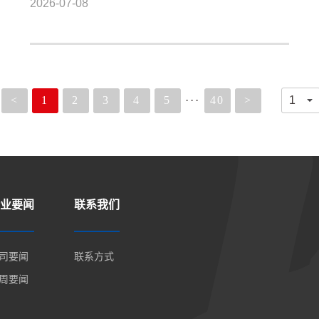
2026-07-08
<
1
2
3
4
5
···
40
>
业要闻
联系我们
司要闻
联系方式
周要闻