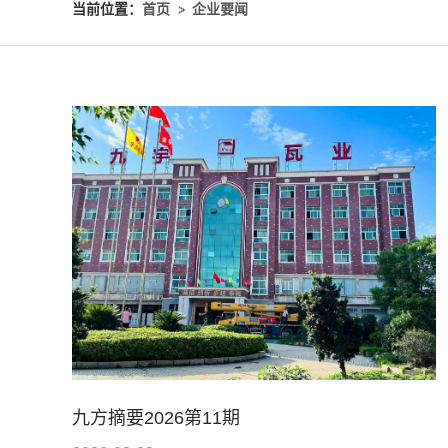
当前位置：
首页
企业要闻
九方摘要2026第11期