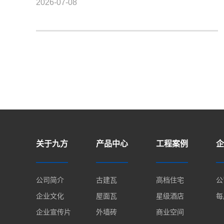
2026-07-08
关于九方
产品中心
工程案例
企
公司简介
古建瓦
高档住宅
公
企业文化
屋面瓦
星级酒店
每
企业宣传片
外墙砖
商业空间