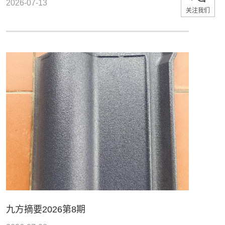
2026-07-13
关注我们
九方摘要2026第8期