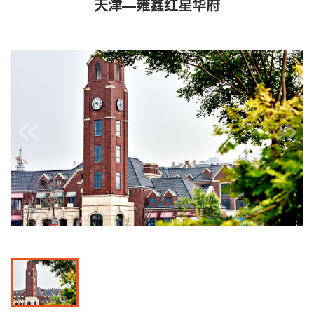
天津—雍鑫红星华府