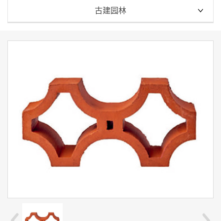
全部
古建园林
古建瓦
花窗瓦
屋面瓦
琉璃瓦
外墙砖
青瓦
地砖
青砖
园林景观砖