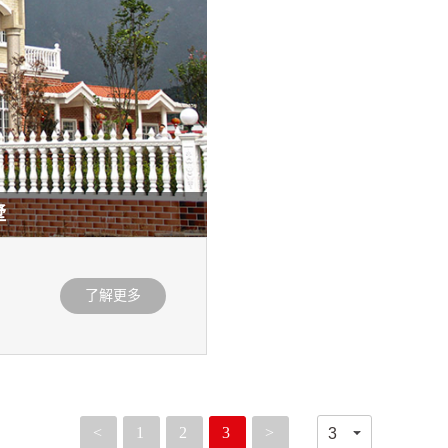
墅
了解更多
<
1
2
3
>