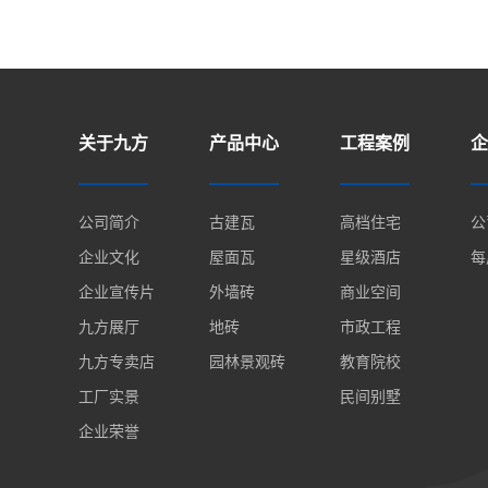
关于九方
产品中心
工程案例
企
公司简介
古建瓦
高档住宅
公
企业文化
屋面瓦
星级酒店
每
企业宣传片
外墙砖
商业空间
九方展厅
地砖
市政工程
九方专卖店
园林景观砖
教育院校
工厂实景
民间别墅
企业荣誉