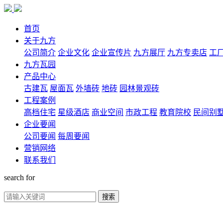
首页
关于九方
公司简介
企业文化
企业宣传片
九方展厅
九方专卖店
工
九方瓦园
产品中心
古建瓦
屋面瓦
外墙砖
地砖
园林景观砖
工程案例
高档住宅
星级酒店
商业空间
市政工程
教育院校
民间别
企业要闻
公司要闻
每周要闻
营销网络
联系我们
search for
搜索