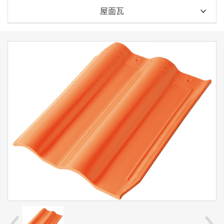
全部
屋面瓦
古建瓦
200西瓦
屋面瓦
220西瓦
外墙砖
260西瓦
地砖
310西瓦
园林景观砖
大平板瓦
小平板瓦
罗曼瓦
筒瓦
鱼鳞瓦
连锁瓦
波纹瓦