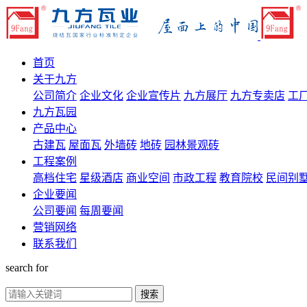
首页
关于九方
公司简介
企业文化
企业宣传片
九方展厅
九方专卖店
工
九方瓦园
产品中心
古建瓦
屋面瓦
外墙砖
地砖
园林景观砖
工程案例
高档住宅
星级酒店
商业空间
市政工程
教育院校
民间别
企业要闻
公司要闻
每周要闻
营销网络
联系我们
search for
搜索