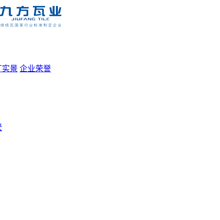
厂实景
企业荣誉
墅